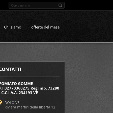
Chi siamo
offerte del mese
CONTATTI
POMIATO GOMME
P.I.02770360275 Reg.imp. 73280
- C.C.I.A.A. 234193 VE
DOLO VE
Riviera martiri della libertà 12