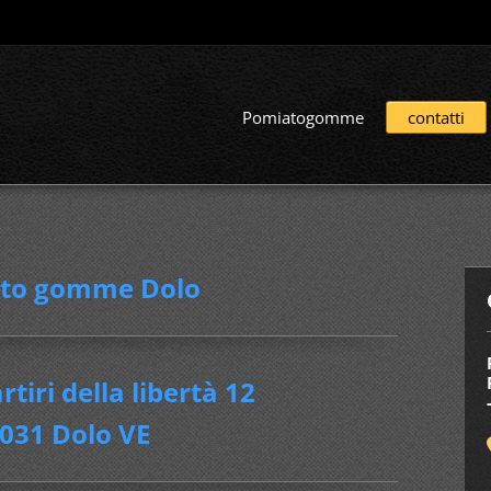
Pomiatogomme
contatti
to gomme Dolo
tiri della libertà 12
031 Dolo VE