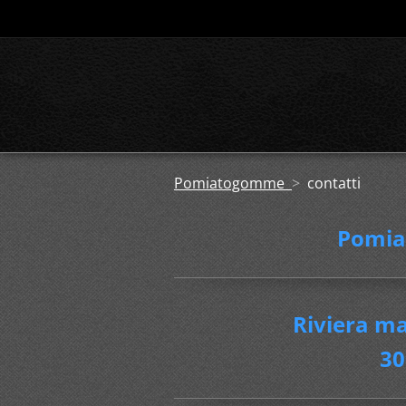
Pomiatogomme
>
contatti
Pomia
Riviera mar
30