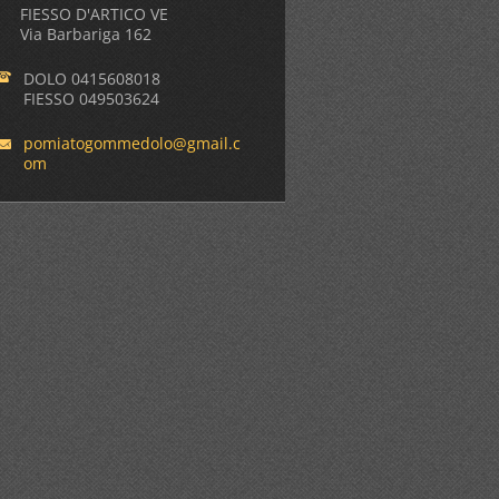
FIESSO D'ARTICO VE
Via Barbariga 162
DOLO 0415608018
FIESSO 049503624
pomiatog
ommedolo
@gmail.c
om