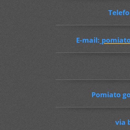
Telef
E-mail:
pomiat
Pomiato go
via 