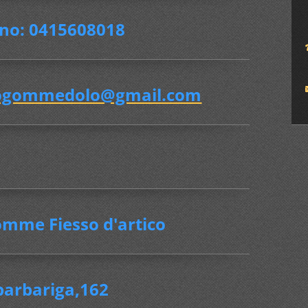
ono: 0415608018
ogommedolo@gmail.com
mme Fiesso d'artico
barbariga,162