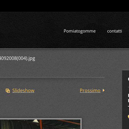
Pomiatogomme
contatti
4092008(004).jpg
Slideshow
Prossimo