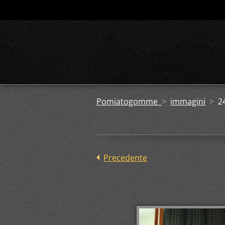
Pomiatogomme
>
immagini
>
2
Precedente