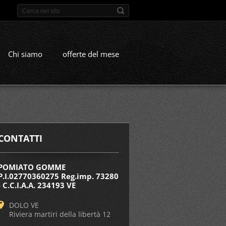
Chi siamo
offerte del mese
CONTATTI
POMIATO GOMME
P.I.02770360275 Reg.imp. 73280
- C.C.I.A.A. 234193 VE
DOLO VE
Riviera martiri della libertà 12