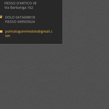
FIESSO D'ARTICO VE
Via Barbariga 162
DOLO 0415608018
FIESSO 049503624
pomiatog
ommedolo
@gmail.c
om